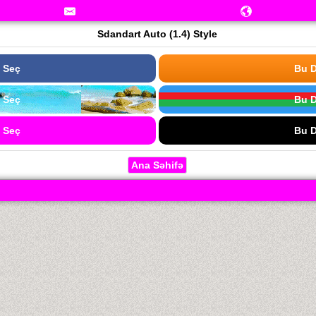
Sdandart Auto (1.4) Style
 Seç
Bu D
 Seç
Bu D
 Seç
Bu D
Ana Səhifə