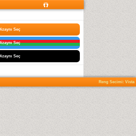
izaynı Seç
izaynı Seç
izaynı Seç
Reng Secimi: Vista