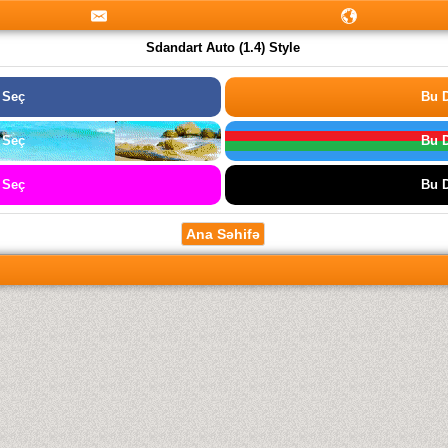
Sdandart Auto (1.4) Style
 Seç
Bu D
 Seç
Bu D
 Seç
Bu D
Ana Səhifə