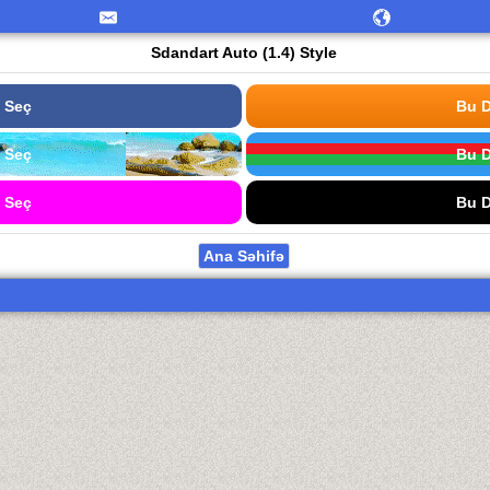
Sdandart Auto (1.4) Style
 Seç
Bu D
 Seç
Bu D
 Seç
Bu D
Ana Səhifə