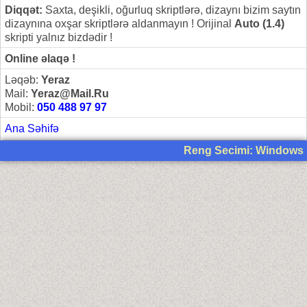
Diqqət:
Saxta, deşikli, oğurluq skriptlərə, dizaynı bizim saytın
dizaynına oxşar skriptlərə aldanmayın ! Orijinal
Auto (1.4)
skripti yalnız bizdədir !
Online əlaqə !
Ləqəb:
Yeraz
Mail:
Yeraz@Mail.Ru
Mobil:
050 488 97 97
Ana Səhifə
Reng Secimi: Windows