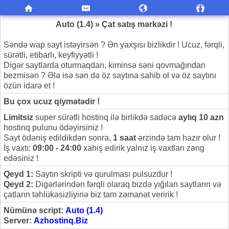
Auto (1.4) » Çat satış mərkəzi !
Səndə wap sayt istəyirsən ? Ən yaxşısı bizlikdir ! Ucuz, fərqli,
sürətli, etibarlı, keyfiyyətli !
Digər saytlarda oturmaqdan, kiminsə səni qovmağından
bezmisən ? Ələ isə sən də öz saytına sahib ol və öz saytını
özün idarə et !
Bu çox ucuz qiymətədir !
Limitsiz
super sürətli hostinq ilə birlikdə sadəcə
aylıq 10 azn
hostinq pulunu ödəyirsiniz !
Sayt ödəniş edildikdən sonra,
1 saat
ərzində tam hazır olur !
İş vaxtı:
09:00 - 24:00
xahiş edirik yalnız iş vaxtları zəng
edəsiniz !
Qeyd 1:
Saytın skripti və qurulması pulsuzdur !
Qeyd 2:
Digərlərindən fərqli olaraq bizdə yığılan saytların və
çatların təhlükəsizliyinə biz tam zəmanət veririk !
Nümünə script:
Auto (1.4)
Server:
Azhostinq.Biz