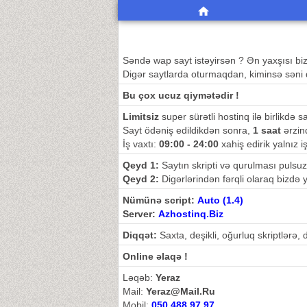
Səndə wap sayt istəyirsən ? Ən yaxşısı bizlikd
Digər saytlarda oturmaqdan, kiminsə səni 
Bu çox ucuz qiymətədir !
Limitsiz
super sürətli hostinq ilə birlikdə 
Sayt ödəniş edildikdən sonra,
1 saat
ərzind
İş vaxtı:
09:00 - 24:00
xahiş edirik yalnız i
Qeyd 1:
Saytın skripti və qurulması pulsuz
Qeyd 2:
Digərlərindən fərqli olaraq bizdə y
Nümünə script:
Auto (1.4)
Server:
Azhostinq.Biz
Diqqət:
Saxta, deşikli, oğurluq skriptlərə,
Online əlaqə !
Ləqəb:
Yeraz
Mail:
Yeraz@Mail.Ru
Mobil:
050 488 97 97