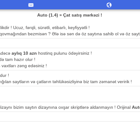
Auto (1.4) » Çat satış mərkəzi !
ir ! Ucuz, fərqli, sürətli, etibarlı, keyfiyyətli !
qovmağından bezmisən ? Ələ isə sən də öz saytına sahib ol və öz saytı
sadəcə
aylıq 10 azn
hostinq pulunu ödəyirsiniz !
ə tam hazır olur !
ş vaxtları zəng edəsiniz !
dur !
ığılan saytların və çatların təhlükəsizliyinə biz tam zəmanət veririk !
 dizaynı bizim saytın dizaynına oxşar skriptlərə aldanmayın ! Orijinal
Aut