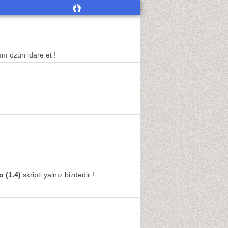
nı özün idarə et !
o (1.4)
skripti yalnız bizdədir !