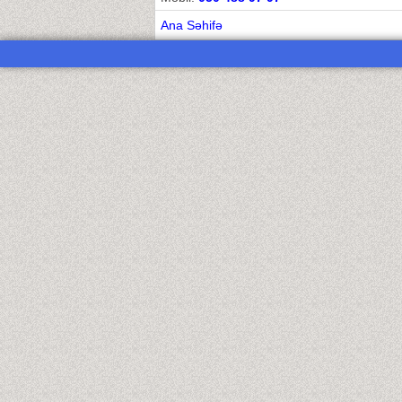
Ana Səhifə