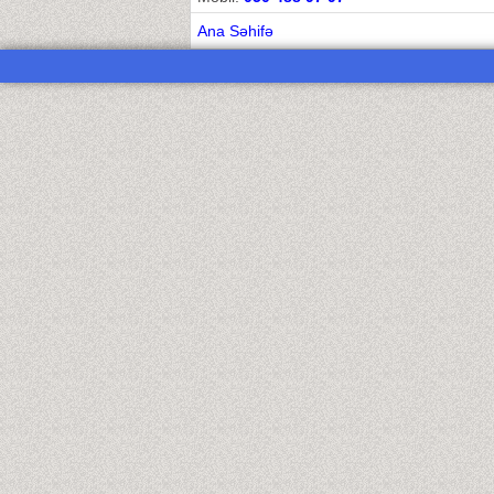
Ana Səhifə