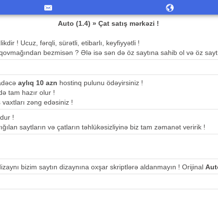
Auto (1.4) » Çat satış mərkəzi !
ir ! Ucuz, fərqli, sürətli, etibarlı, keyfiyyətli !
qovmağından bezmisən ? Ələ isə sən də öz saytına sahib ol və öz saytı
sadəcə
aylıq 10 azn
hostinq pulunu ödəyirsiniz !
ə tam hazır olur !
ş vaxtları zəng edəsiniz !
dur !
ığılan saytların və çatların təhlükəsizliyinə biz tam zəmanət veririk !
 dizaynı bizim saytın dizaynına oxşar skriptlərə aldanmayın ! Orijinal
Aut