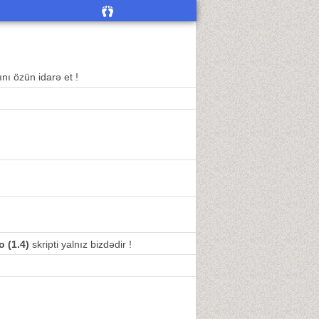
nı özün idarə et !
o (1.4)
skripti yalnız bizdədir !