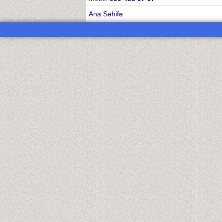
Ana Səhifə