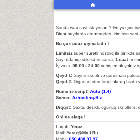
Səndə wap sayt istəyirsən ? Ən yaxşısı bizlikd
Digər saytlarda oturmaqdan, kiminsə səni 
Bu çox ucuz qiymətədir !
Limitsiz
super sürətli hostinq ilə birlikdə 
Sayt ödəniş edildikdən sonra,
1 saat
ərzind
İş vaxtı:
09:00 - 24:00
xahiş edirik yalnız i
Qeyd 1:
Saytın skripti və qurulması pulsuz
Qeyd 2:
Digərlərindən fərqli olaraq bizdə y
Nümünə script:
Auto (1.4)
Server:
Azhostinq.Biz
Diqqət:
Saxta, deşikli, oğurluq skriptlərə,
Online əlaqə !
Ləqəb:
Yeraz
Mail:
Yeraz@Mail.Ru
Mobil:
050 488 97 97