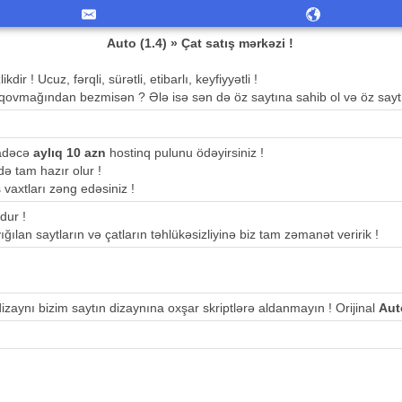
Auto (1.4) » Çat satış mərkəzi !
ir ! Ucuz, fərqli, sürətli, etibarlı, keyfiyyətli !
qovmağından bezmisən ? Ələ isə sən də öz saytına sahib ol və öz saytı
sadəcə
aylıq 10 azn
hostinq pulunu ödəyirsiniz !
ə tam hazır olur !
ş vaxtları zəng edəsiniz !
dur !
ığılan saytların və çatların təhlükəsizliyinə biz tam zəmanət veririk !
 dizaynı bizim saytın dizaynına oxşar skriptlərə aldanmayın ! Orijinal
Aut