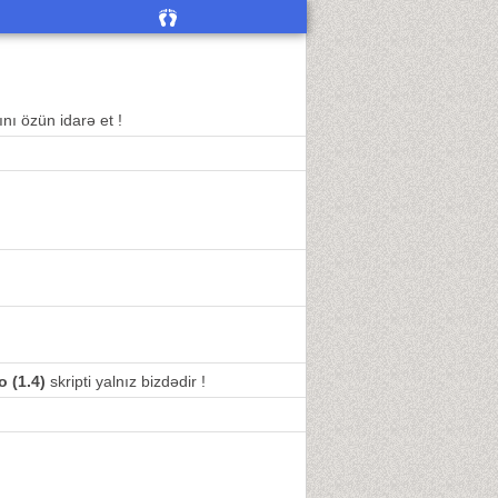
nı özün idarə et !
o (1.4)
skripti yalnız bizdədir !