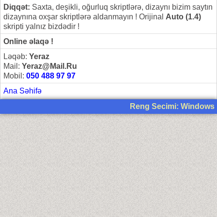
Diqqət:
Saxta, deşikli, oğurluq skriptlərə, dizaynı bizim saytın
dizaynına oxşar skriptlərə aldanmayın ! Orijinal
Auto (1.4)
skripti yalnız bizdədir !
Online əlaqə !
Ləqəb:
Yeraz
Mail:
Yeraz@Mail.Ru
Mobil:
050 488 97 97
Ana Səhifə
Reng Secimi: Windows