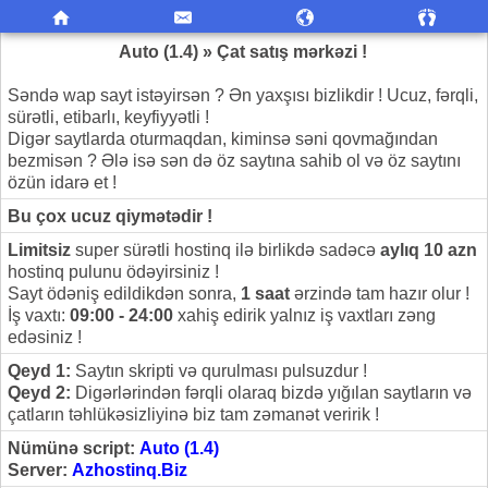
Auto (1.4) » Çat satış mərkəzi !
Səndə wap sayt istəyirsən ? Ən yaxşısı bizlikdir ! Ucuz, fərqli,
sürətli, etibarlı, keyfiyyətli !
Digər saytlarda oturmaqdan, kiminsə səni qovmağından
bezmisən ? Ələ isə sən də öz saytına sahib ol və öz saytını
özün idarə et !
Bu çox ucuz qiymətədir !
Limitsiz
super sürətli hostinq ilə birlikdə sadəcə
aylıq 10 azn
hostinq pulunu ödəyirsiniz !
Sayt ödəniş edildikdən sonra,
1 saat
ərzində tam hazır olur !
İş vaxtı:
09:00 - 24:00
xahiş edirik yalnız iş vaxtları zəng
edəsiniz !
Qeyd 1:
Saytın skripti və qurulması pulsuzdur !
Qeyd 2:
Digərlərindən fərqli olaraq bizdə yığılan saytların və
çatların təhlükəsizliyinə biz tam zəmanət veririk !
Nümünə script:
Auto (1.4)
Server:
Azhostinq.Biz