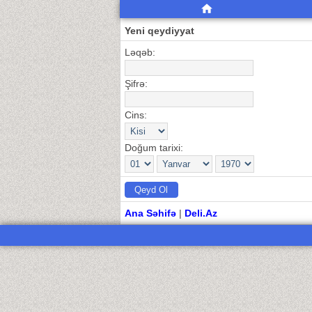
Yeni qeydiyyat
Ləqəb:
Şifrə:
Cins:
Doğum tarixi:
Ana Səhifə
|
Deli.Az