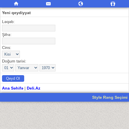
Yeni qeydiyyat
Ləqəb:
Şifrə:
Cins:
Doğum tarixi:
Ana Səhifə
|
Deli.Az
Style Rəng Seçimi