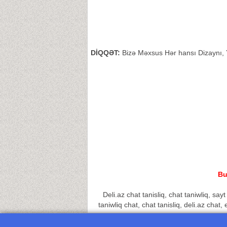
DİQQƏT:
Bizə Məxsus Hər hansı Dizaynı, Y
Bu
Deli.az chat tanisliq, chat taniwliq, sayt 
taniwliq chat, chat tanisliq, deli.az chat,