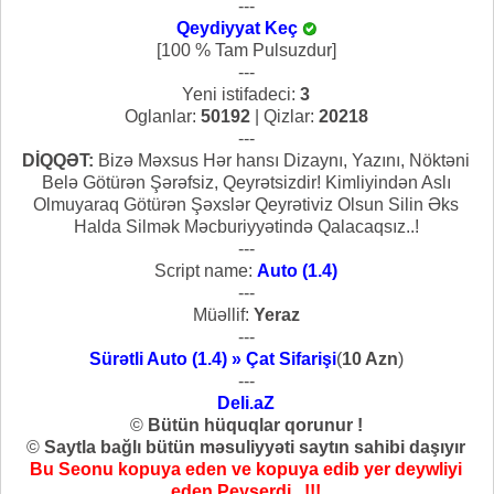
---
Qeydiyyat Keç
[100 % Tam Pulsuzdur]
---
Yeni istifadeci:
3
Oglanlar:
50192
| Qizlar:
20218
---
DİQQƏT:
Bizə Məxsus Hər hansı Dizaynı, Yazını, Nöktəni
Belə Götürən Şərəfsiz, Qeyrətsizdir! Kimliyindən Aslı
Olmuyaraq Götürən Şəxslər Qeyrətiviz Olsun Silin Əks
Halda Silmək Məcburiyyətində Qalacaqsız..!
---
Script name:
Auto (1.4)
---
Müəllif:
Yeraz
---
Sürətli Auto (1.4) » Çat Sifarişi
(
10 Azn
)
---
Deli.aZ
©
Bütün hüquqlar qorunur !
©
Saytla bağlı bütün məsuliyyəti saytın sahibi daşıyır
Bu Seonu kopuya eden ve kopuya edib yer deywliyi
eden Peyserdi...!!!