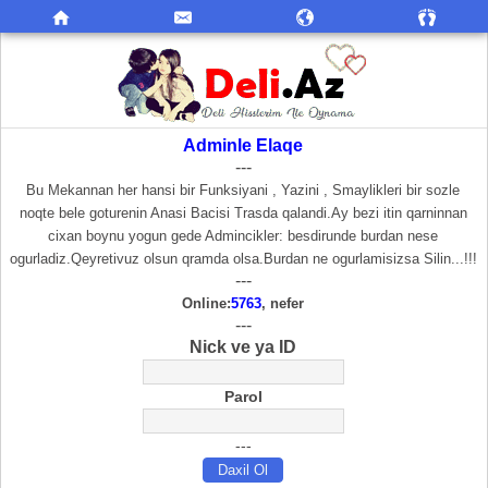
Adminle Elaqe
---
Bu Mekannan her hansi bir Funksiyani , Yazini , Smaylikleri bir sozle
noqte bele goturenin Anasi Bacisi Trasda qalandi.Ay bezi itin qarninnan
cixan boynu yogun gede Admincikler: besdirunde burdan nese
ogurladiz.Qeyretivuz olsun qramda olsa.Burdan ne ogurlamisizsa Silin...!!!
---
Online:
5763
, nefer
---
Nick ve ya ID
Parol
---