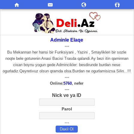
Adminle Elaqe
---
Bu Mekannan her hansi bir Funksiyani , Yazini , Smaylikleri bir sozle
noqte bele goturenin Anasi Bacisi Trasda qalandi.Ay bezi itin qarninnan
cixan boynu yogun gede Admincikler: besdirunde burdan nese
ogurladiz.Qeyretivuz olsun qramda olsa.Burdan ne ogurlamisizsa Silin...!!!
---
Online:
5760
, nefer
---
Nick ve ya ID
Parol
---