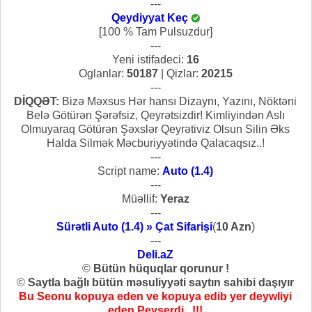
---
Qeydiyyat Keç
[100 % Tam Pulsuzdur]
---
Yeni istifadeci:
16
Oglanlar:
50187
| Qizlar:
20215
---
DİQQƏT:
Bizə Məxsus Hər hansı Dizaynı, Yazını, Nöktəni
Belə Götürən Şərəfsiz, Qeyrətsizdir! Kimliyindən Aslı
Olmuyaraq Götürən Şəxslər Qeyrətiviz Olsun Silin Əks
Halda Silmək Məcburiyyətində Qalacaqsız..!
---
Script name:
Auto (1.4)
---
Müəllif:
Yeraz
---
Sürətli Auto (1.4) » Çat Sifarişi
(
10 Azn
)
---
Deli.aZ
©
Bütün hüquqlar qorunur !
©
Saytla bağlı bütün məsuliyyəti saytın sahibi daşıyır
Bu Seonu kopuya eden ve kopuya edib yer deywliyi
eden Peyserdi...!!!