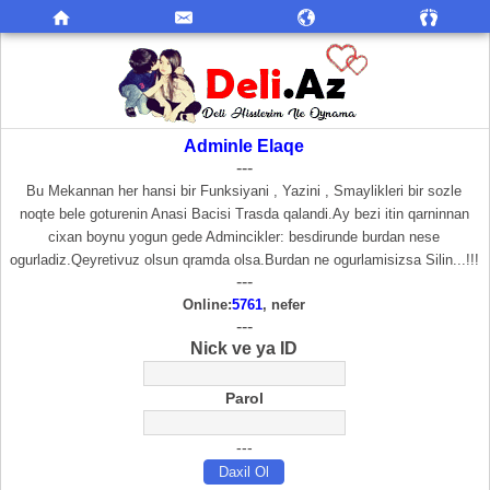
Adminle Elaqe
---
Bu Mekannan her hansi bir Funksiyani , Yazini , Smaylikleri bir sozle
noqte bele goturenin Anasi Bacisi Trasda qalandi.Ay bezi itin qarninnan
cixan boynu yogun gede Admincikler: besdirunde burdan nese
ogurladiz.Qeyretivuz olsun qramda olsa.Burdan ne ogurlamisizsa Silin...!!!
---
Online:
5761
, nefer
---
Nick ve ya ID
Parol
---