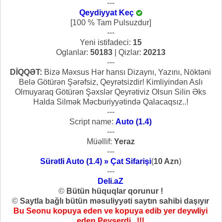
---
Qeydiyyat Keç
[100 % Tam Pulsuzdur]
---
Yeni istifadeci:
15
Oglanlar:
50183
| Qizlar:
20213
---
DİQQƏT:
Bizə Məxsus Hər hansı Dizaynı, Yazını, Nöktəni
Belə Götürən Şərəfsiz, Qeyrətsizdir! Kimliyindən Aslı
Olmuyaraq Götürən Şəxslər Qeyrətiviz Olsun Silin Əks
Halda Silmək Məcburiyyətində Qalacaqsız..!
---
Script name:
Auto (1.4)
---
Müəllif:
Yeraz
---
Sürətli Auto (1.4) » Çat Sifarişi
(
10 Azn
)
---
Deli.aZ
©
Bütün hüquqlar qorunur !
©
Saytla bağlı bütün məsuliyyəti saytın sahibi daşıyır
Bu Seonu kopuya eden ve kopuya edib yer deywliyi
eden Peyserdi...!!!