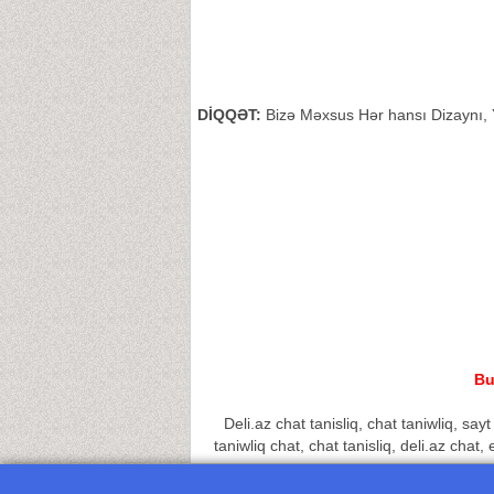
DİQQƏT:
Bizə Məxsus Hər hansı Dizaynı, Y
Bu
Deli.az chat tanisliq, chat taniwliq, sayt 
taniwliq chat, chat tanisliq, deli.az chat,