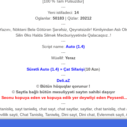
[100 % Tam Pulsuzdur]
---
Yeni istifadeci:
14
Oglanlar:
50183
| Qizlar:
20212
---
azını, Nöktəni Belə Götürən Şərəfsiz, Qeyrətsizdir! Kimliyindən Aslı 
Silin Əks Halda Silmək Məcburiyyətində Qalacaqsız..!
---
Script name:
Auto (1.4)
---
Müəllif:
Yeraz
---
Sürətli Auto (1.4) » Çat Sifarişi
(
10 Azn
)
---
Deli.aZ
©
Bütün hüquqlar qorunur !
©
Saytla bağlı bütün məsuliyyəti saytın sahibi daşıyır
 Seonu kopuya eden ve kopuya edib yer deywliyi eden Peyserdi...
---
tanisliq, sayt taniwliq, chat sayt, chat saytlar, saytlar, chat tanisliq, chat 
 evlilik sayti, Chat Tanisliq, Taniwliq, Dini sayt, Dini chat, Evlenmek sayt