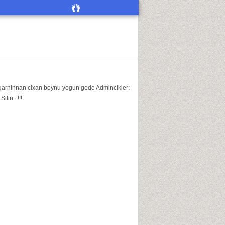
in qarninnan cixan boynu yogun gede Admincikler:
in...!!!