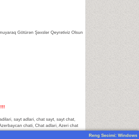
Olmuyaraq Götürən Şəxslər Qeyrətiviz Olsun
!!!
adilari, sayt adlari, chat sayt, sayt chat,
i, Azerbaycan chati, Chat adlari, Azeri chat
Reng Secimi: Windows