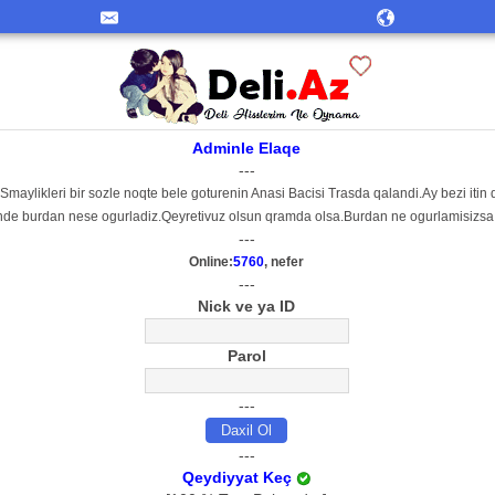
Adminle Elaqe
---
 Smaylikleri bir sozle noqte bele goturenin Anasi Bacisi Trasda qalandi.Ay bezi it
de burdan nese ogurladiz.Qeyretivuz olsun qramda olsa.Burdan ne ogurlamisizsa Sil
---
Online:
5760
, nefer
---
Nick ve ya ID
Parol
---
---
Qeydiyyat Keç