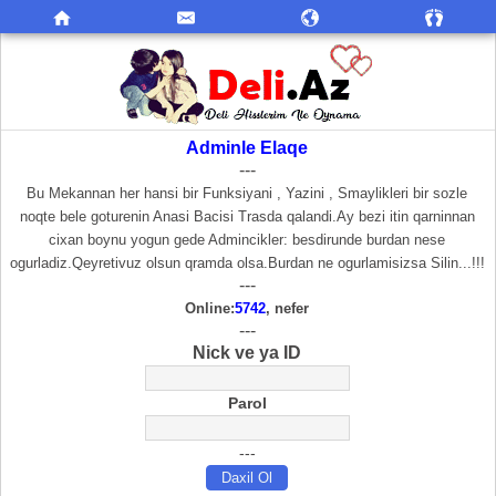
Adminle Elaqe
---
Bu Mekannan her hansi bir Funksiyani , Yazini , Smaylikleri bir sozle
noqte bele goturenin Anasi Bacisi Trasda qalandi.Ay bezi itin qarninnan
cixan boynu yogun gede Admincikler: besdirunde burdan nese
ogurladiz.Qeyretivuz olsun qramda olsa.Burdan ne ogurlamisizsa Silin...!!!
---
Online:
5742
, nefer
---
Nick ve ya ID
Parol
---