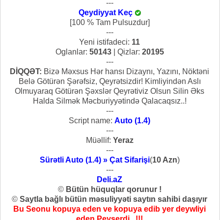
---
Qeydiyyat Keç
[100 % Tam Pulsuzdur]
---
Yeni istifadeci:
11
Oglanlar:
50143
| Qizlar:
20195
---
DİQQƏT:
Bizə Məxsus Hər hansı Dizaynı, Yazını, Nöktəni
Belə Götürən Şərəfsiz, Qeyrətsizdir! Kimliyindən Aslı
Olmuyaraq Götürən Şəxslər Qeyrətiviz Olsun Silin Əks
Halda Silmək Məcburiyyətində Qalacaqsız..!
---
Script name:
Auto (1.4)
---
Müəllif:
Yeraz
---
Sürətli Auto (1.4) » Çat Sifarişi
(
10 Azn
)
---
Deli.aZ
©
Bütün hüquqlar qorunur !
©
Saytla bağlı bütün məsuliyyəti saytın sahibi daşıyır
Bu Seonu kopuya eden ve kopuya edib yer deywliyi
eden Peyserdi...!!!