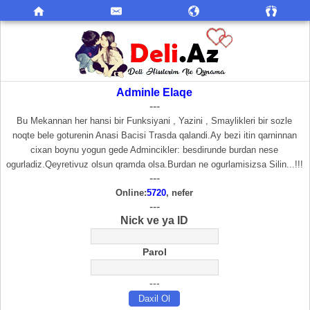
Adminle Elaqe
---
Bu Mekannan her hansi bir Funksiyani , Yazini , Smaylikleri bir sozle
noqte bele goturenin Anasi Bacisi Trasda qalandi.Ay bezi itin qarninnan
cixan boynu yogun gede Admincikler: besdirunde burdan nese
ogurladiz.Qeyretivuz olsun qramda olsa.Burdan ne ogurlamisizsa Silin...!!!
---
Online:
5720
, nefer
---
Nick ve ya ID
Parol
---