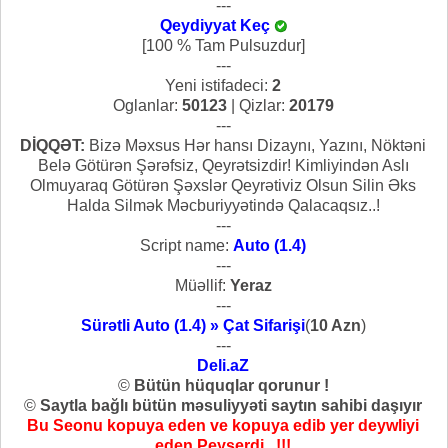
---
Qeydiyyat Keç
[100 % Tam Pulsuzdur]
---
Yeni istifadeci:
2
Oglanlar:
50123
| Qizlar:
20179
---
DİQQƏT:
Bizə Məxsus Hər hansı Dizaynı, Yazını, Nöktəni
Belə Götürən Şərəfsiz, Qeyrətsizdir! Kimliyindən Aslı
Olmuyaraq Götürən Şəxslər Qeyrətiviz Olsun Silin Əks
Halda Silmək Məcburiyyətində Qalacaqsız..!
---
Script name:
Auto (1.4)
---
Müəllif:
Yeraz
---
Sürətli Auto (1.4) » Çat Sifarişi
(
10 Azn
)
---
Deli.aZ
©
Bütün hüquqlar qorunur !
©
Saytla bağlı bütün məsuliyyəti saytın sahibi daşıyır
Bu Seonu kopuya eden ve kopuya edib yer deywliyi
eden Peyserdi...!!!