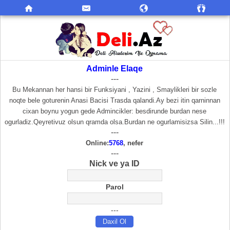
Adminle Elaqe
---
Bu Mekannan her hansi bir Funksiyani , Yazini , Smaylikleri bir sozle
noqte bele goturenin Anasi Bacisi Trasda qalandi.Ay bezi itin qarninnan
cixan boynu yogun gede Admincikler: besdirunde burdan nese
ogurladiz.Qeyretivuz olsun qramda olsa.Burdan ne ogurlamisizsa Silin...!!!
---
Online:
5768
, nefer
---
Nick ve ya ID
Parol
---