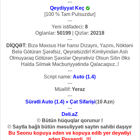
---
Qeydiyyat Keç
[100 % Tam Pulsuzdur]
---
Yeni istifadeci:
8
Oglanlar:
50199
| Qizlar:
20218
---
DİQQƏT:
Bizə Məxsus Hər hansı Dizaynı, Yazını, Nöktəni
Belə Götürən Şərəfsiz, Qeyrətsizdir! Kimliyindən Aslı
Olmuyaraq Götürən Şəxslər Qeyrətiviz Olsun Silin Əks
Halda Silmək Məcburiyyətində Qalacaqsız..!
---
Script name:
Auto (1.4)
---
Müəllif:
Yeraz
---
Sürətli Auto (1.4) » Çat Sifarişi
(
10 Azn
)
---
Deli.aZ
©
Bütün hüquqlar qorunur !
©
Saytla bağlı bütün məsuliyyəti saytın sahibi daşıyır
Bu Seonu kopuya eden ve kopuya edib yer deywliyi
eden Peyserdi...!!!