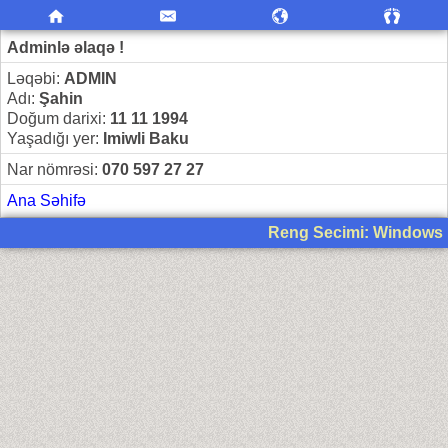
Adminlə əlaqə !
Ləqəbi:
ADMIN
Adı:
Şahin
Doğum darixi:
11 11 1994
Yaşadığı yer:
Imiwli Baku
Nar nömrəsi:
070 597 27 27
Ana Səhifə
Reng Secimi: Windows