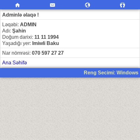
Adminlə əlaqə !
Ləqəbi:
ADMIN
Adı:
Şahin
Doğum darixi:
11 11 1994
Yaşadığı yer:
Imiwli Baku
Nar nömrəsi:
070 597 27 27
Ana Səhifə
Reng Secimi: Windows