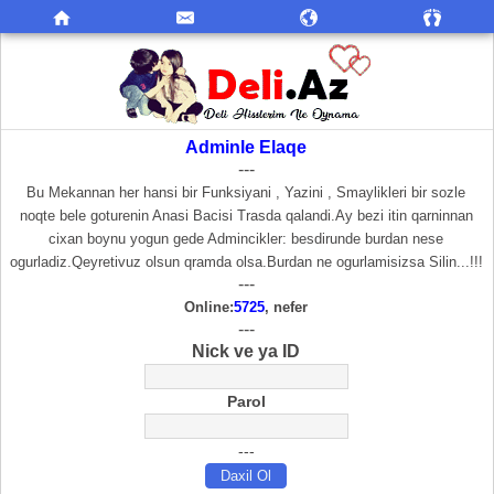
Adminle Elaqe
---
Bu Mekannan her hansi bir Funksiyani , Yazini , Smaylikleri bir sozle
noqte bele goturenin Anasi Bacisi Trasda qalandi.Ay bezi itin qarninnan
cixan boynu yogun gede Admincikler: besdirunde burdan nese
ogurladiz.Qeyretivuz olsun qramda olsa.Burdan ne ogurlamisizsa Silin...!!!
---
Online:
5725
, nefer
---
Nick ve ya ID
Parol
---