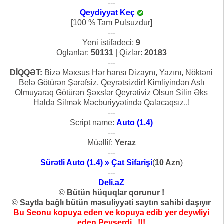
---
Qeydiyyat Keç
[100 % Tam Pulsuzdur]
---
Yeni istifadeci:
9
Oglanlar:
50131
| Qizlar:
20183
---
DİQQƏT:
Bizə Məxsus Hər hansı Dizaynı, Yazını, Nöktəni
Belə Götürən Şərəfsiz, Qeyrətsizdir! Kimliyindən Aslı
Olmuyaraq Götürən Şəxslər Qeyrətiviz Olsun Silin Əks
Halda Silmək Məcburiyyətində Qalacaqsız..!
---
Script name:
Auto (1.4)
---
Müəllif:
Yeraz
---
Sürətli Auto (1.4) » Çat Sifarişi
(
10 Azn
)
---
Deli.aZ
©
Bütün hüquqlar qorunur !
©
Saytla bağlı bütün məsuliyyəti saytın sahibi daşıyır
Bu Seonu kopuya eden ve kopuya edib yer deywliyi
eden Peyserdi...!!!