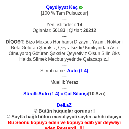
---
Qeydiyyat Keç
[100 % Tam Pulsuzdur]
---
Yeni istifadeci:
14
Oglanlar:
50183
| Qizlar:
20212
---
DİQQƏT:
Bizə Məxsus Hər hansı Dizaynı, Yazını, Nöktəni
Belə Götürən Şərəfsiz, Qeyrətsizdir! Kimliyindən Aslı
Olmuyaraq Götürən Şəxslər Qeyrətiviz Olsun Silin Əks
Halda Silmək Məcburiyyətində Qalacaqsız..!
---
Script name:
Auto (1.4)
---
Müəllif:
Yeraz
---
Sürətli Auto (1.4) » Çat Sifarişi
(
10 Azn
)
---
Deli.aZ
©
Bütün hüquqlar qorunur !
©
Saytla bağlı bütün məsuliyyəti saytın sahibi daşıyır
Bu Seonu kopuya eden ve kopuya edib yer deywliyi
eden Peyserdi...!!!