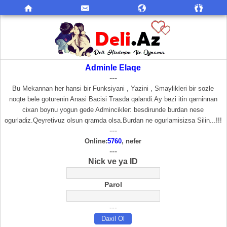
Adminle Elaqe
---
Bu Mekannan her hansi bir Funksiyani , Yazini , Smaylikleri bir sozle
noqte bele goturenin Anasi Bacisi Trasda qalandi.Ay bezi itin qarninnan
cixan boynu yogun gede Admincikler: besdirunde burdan nese
ogurladiz.Qeyretivuz olsun qramda olsa.Burdan ne ogurlamisizsa Silin...!!!
---
Online:
5760
, nefer
---
Nick ve ya ID
Parol
---